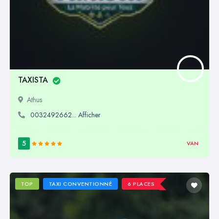
TAXISTA
Athus
0032492662... Afficher
5
VAN
TOP
TAXI CONVENTIONNÉ
6 PLACES