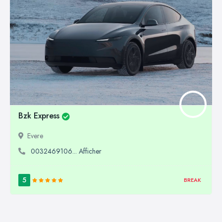
Bzk Express
Evere
0032469106... Afficher
5
BREAK