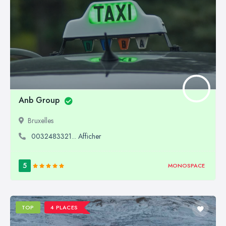
Anb Group
Bruxelles
0032483321... Afficher
5
MONOSPACE
TOP
4 PLACES