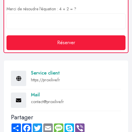
Merci de résoudre l'équation : 4 + 2 = ?
Réserver
Service client
https://proxilive.fr
Mail
contact@proxilive.fr
Partager
Share
Facebook
Twitter
Email
Message
Skype
Viber