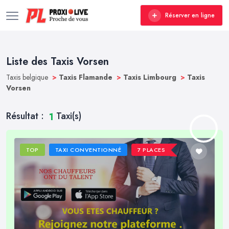
Réserver en ligne
Liste des Taxis Vorsen
Taxis belgique
>
Taxis Flamande
>
Taxis Limbourg
>
Taxis
Vorsen
Résultat :
Taxi(s)
1
TOP
TAXI CONVENTIONNÉ
7 PLACES