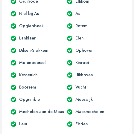
Gruitrode
Ellikom
Niel-bij-As
As
Opglabbeek
Rotem
Lanklaar
Elen
Dilsen-Stokkem
Ophoven
Molenbeersel
Kinrooi
Kessenich
Uikhoven
Boorsem
Vucht
Opgrimbie
Meeswijk
Mechelen-aan-de-Maas
Maasmechelen
Leut
Eisden