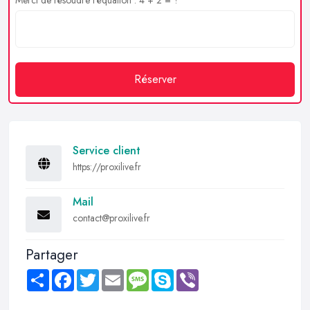
Merci de résoudre l'équation : 4 + 2 = ?
Réserver
Service client
https://proxilive.fr
Mail
contact@proxilive.fr
Partager
Share
Facebook
Twitter
Email
Message
Skype
Viber