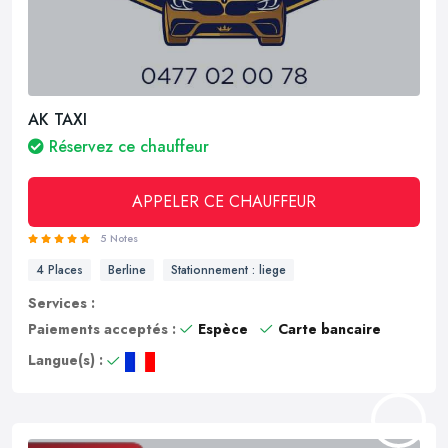
AK TAXI
Réservez ce chauffeur
APPELER CE CHAUFFEUR
5 Notes
4 Places
Berline
Stationnement : liege
Services :
Paiements acceptés :
Espèce
Carte bancaire
Langue(s) :