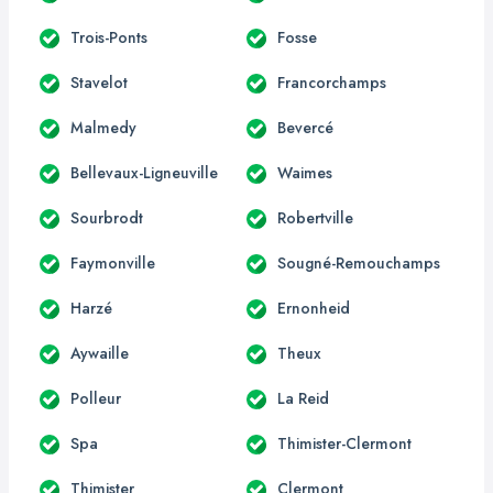
Trois-Ponts
Fosse
Stavelot
Francorchamps
Malmedy
Bevercé
Bellevaux-Ligneuville
Waimes
Sourbrodt
Robertville
Faymonville
Sougné-Remouchamps
Harzé
Ernonheid
Aywaille
Theux
Polleur
La Reid
Spa
Thimister-Clermont
Thimister
Clermont