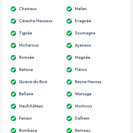
Chaineux
Melen
Cérexhe-Heuseux
Evegnée
Tignée
Soumagne
Micheroux
Ayeneux
Romsée
Magnée
Retinne
Fléron
Queue-du-Bois
Beyne-Heusay
Bellaire
Warsage
Neufchâteau
Mortroux
Feneur
Dalhem
Bombaye
Berneau