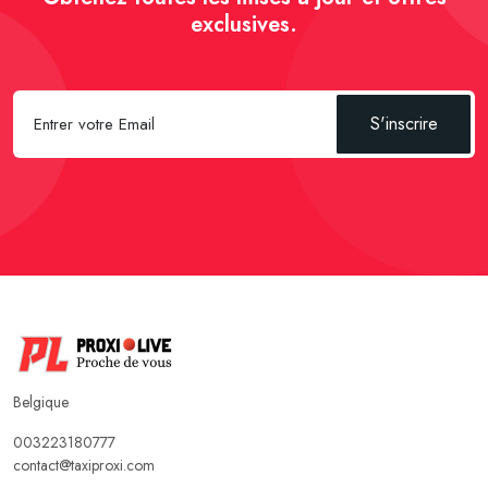
exclusives.
S'inscrire
Belgique
003223180777
contact@taxiproxi.com