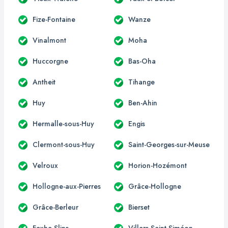
Fize-Fontaine
Wanze
Vinalmont
Moha
Huccorgne
Bas-Oha
Antheit
Tihange
Huy
Ben-Ahin
Hermalle-sous-Huy
Engis
Clermont-sous-Huy
Saint-Georges-sur-Meuse
Velroux
Horion-Hozémont
Hollogne-aux-Pierres
Grâce-Hollogne
Grâce-Berleur
Bierset
Fexhe-Slins
Villers-Saint-Siméon