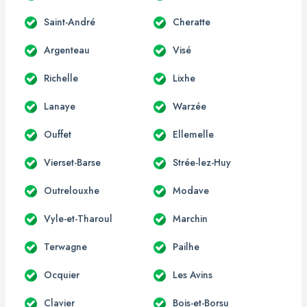
Saint-André
Cheratte
Argenteau
Visé
Richelle
Lixhe
Lanaye
Warzée
Ouffet
Ellemelle
Vierset-Barse
Strée-lez-Huy
Outrelouxhe
Modave
Vyle-et-Tharoul
Marchin
Terwagne
Pailhe
Ocquier
Les Avins
Clavier
Bois-et-Borsu