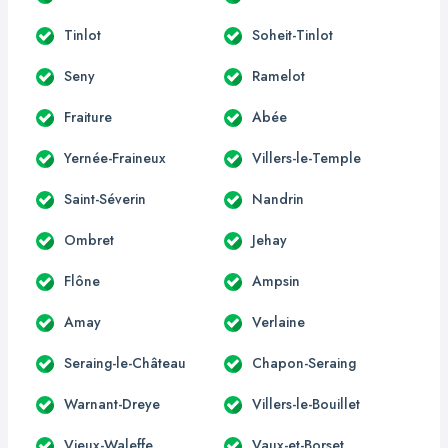
Tinlot
Soheit-Tinlot
Seny
Ramelot
Fraiture
Abée
Yernée-Fraineux
Villers-le-Temple
Saint-Séverin
Nandrin
Ombret
Jehay
Flône
Ampsin
Amay
Verlaine
Seraing-le-Château
Chapon-Seraing
Warnant-Dreye
Villers-le-Bouillet
Vieux-Waleffe
Vaux-et-Borset