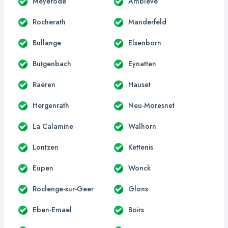
Meyerode
Amblève
Rocherath
Manderfeld
Bullange
Elsenborn
Butgenbach
Eynatten
Raeren
Hauset
Hergenrath
Neu-Moresnet
La Calamine
Walhorn
Lontzen
Kettenis
Eupen
Wonck
Roclenge-sur-Geer
Glons
Eben-Emael
Boirs