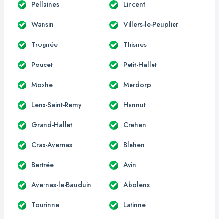
Pellaines
Lincent
Wansin
Villers-le-Peuplier
Trognée
Thisnes
Poucet
Petit-Hallet
Moxhe
Merdorp
Lens-Saint-Remy
Hannut
Grand-Hallet
Crehen
Cras-Avernas
Blehen
Bertrée
Avin
Avernas-le-Bauduin
Abolens
Tourinne
Latinne