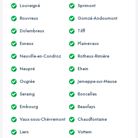
Louveigné
Sprimont
Rouvreux
Gomzé-Andoumont
Dolembreux
Tilff
Esneux
Plainevaux
Neuville-en-Condroz
Rotheux-Rimière
Neupré
Ehein
Ougrée
Jemeppe-sur-Meuse
Seraing
Boncelles
Embourg
Beaufays
Vaux-sous-Chèvremont
Chaudfontaine
Liers
Vottem