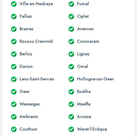
Ville-en-Hesbaye
Fumal
Fallais
Ciplet
Braives
Avennes
Rosoux-Crenwick
Corswarem
Berloz
Ligney
Darion
Omal
Lens-Saint-Servais
Hollogne-sur-Geer
Geer
Boëlhe
Wasseiges
Meeffe
Ambresin
Acosse
Couthuin
Waret-l'Evêque