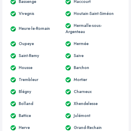
Bassenge
Haccourt
Vivegnis
Houtain-Saint-Siméon
Hermalle-sous-
Heure-le-Romain
Argenteau
Oupeye
Hermée
Saint-Remy
Saive
Housse
Barchon
Trembleur
Mortier
Blégny
Charneux
Bolland
Xhendelesse
Battice
Julémont
Herve
Grand-Rechain