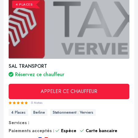
4 PLACES
SAL TRANSPORT
Réservez ce chauffeur
APPELER CE CHAUFFEUR
5 Notes
4 Places
Berline
Stationnement : Verviers
Services :
Paiements acceptés :
Espèce
Carte bancaire