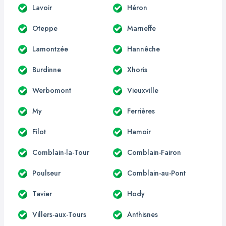
Lavoir
Héron
Oteppe
Marneffe
Lamontzée
Hannêche
Burdinne
Xhoris
Werbomont
Vieuxville
My
Ferrières
Filot
Hamoir
Comblain-la-Tour
Comblain-Fairon
Poulseur
Comblain-au-Pont
Tavier
Hody
Villers-aux-Tours
Anthisnes