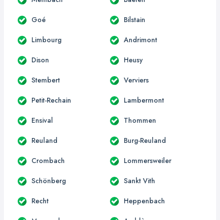
Goé
Bilstain
Limbourg
Andrimont
Dison
Heusy
Stembert
Verviers
Petit-Rechain
Lambermont
Ensival
Thommen
Reuland
Burg-Reuland
Crombach
Lommersweiler
Schönberg
Sankt Vith
Recht
Heppenbach