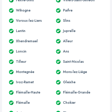
Wihogne
Paifve
Voroux-lez-Liers
Slins
Lantin
Juprelle
Xhendremael
Alleur
Loncin
Ans
Tilleur
Saint-Nicolas
Montegnée
Mons-lez-Liège
Ivoz-Ramet
Gleixhe
Flémalle-Haute
Flémalle-Grande
Flémalle
Chokier