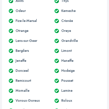
Awirs
Thys
Odeur
Kemexhe
Fize-le-Marsal
Crisnée
Otrange
Oreye
Lens-sur-Geer
Grandville
Bergilers
Limont
Jeneffe
Haneffe
Donceel
Hodeige
Remicourt
Pousset
Momalle
Lamine
Voroux-Goreux
Roloux