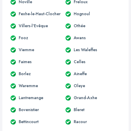
Noville
Freloux
Fexhe-le-Haut-Clocher
Hognoul
Villers-l'Evêque
Othée
Fooz
Awans
Viemme
Les Waleffes
Faimes
Celles
Borlez
Aineffe
Waremme
Oleye
Lantremange
Grand-Axhe
Bovenistier
Bleret
Bettincourt
Racour