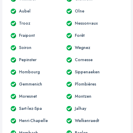
Aubel
Olne
Trooz
Nessonvaux
Fraipont
Forêt
Soiron
Wegnez
Pepinster
Cornesse
Hombourg
Sippenaeken
Gemmenich
Plombières
Moresnet
Montzen
Sart-lez-Spa
Jalhay
Henri-Chapelle
Welkenraedt
Membach
Baelen