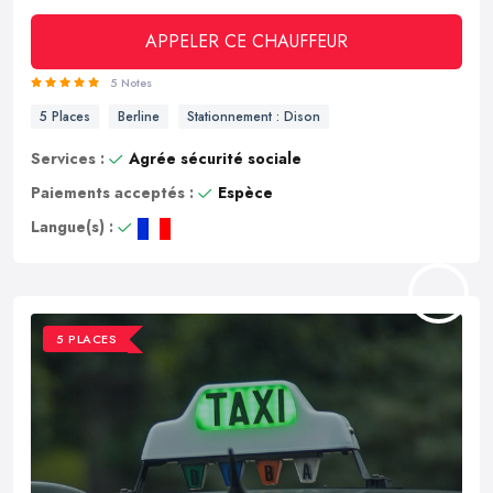
APPELER CE CHAUFFEUR
5 Notes
5 Places
Berline
Stationnement : Dison
Services :
Agrée sécurité sociale
Paiements acceptés :
Espèce
Langue(s) :
5 PLACES