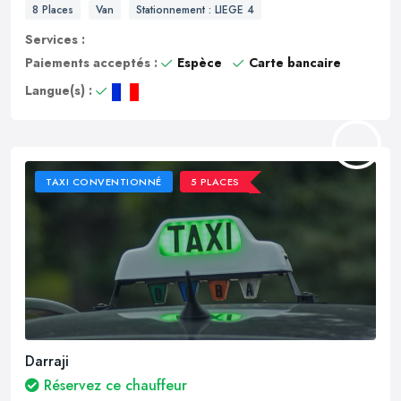
8 Places
Van
Stationnement : LIEGE 4
Services :
Paiements acceptés :
Espèce
Carte bancaire
Langue(s) :
TAXI CONVENTIONNÉ
5 PLACES
Darraji
Réservez ce chauffeur