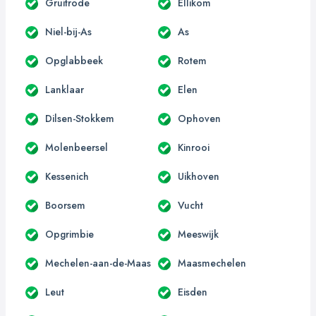
Gruitrode
Ellikom
Niel-bij-As
As
Opglabbeek
Rotem
Lanklaar
Elen
Dilsen-Stokkem
Ophoven
Molenbeersel
Kinrooi
Kessenich
Uikhoven
Boorsem
Vucht
Opgrimbie
Meeswijk
Mechelen-aan-de-Maas
Maasmechelen
Leut
Eisden