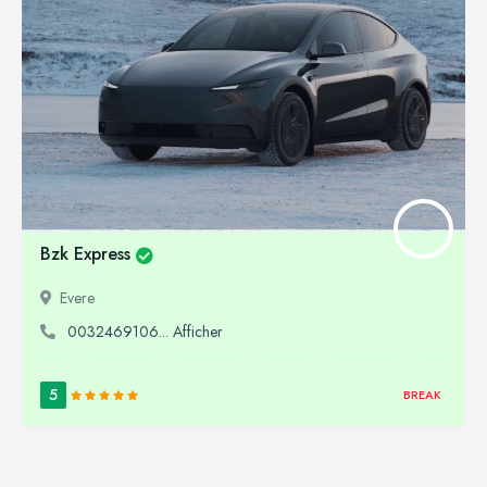
Bzk Express
Evere
0032469106... Afficher
5
BREAK