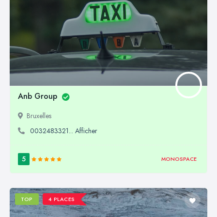
Anb Group
Bruxelles
0032483321... Afficher
5
MONOSPACE
TOP
4 PLACES