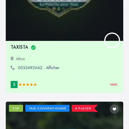
TAXISTA
Athus
0032492662... Afficher
5
VAN
TOP
TAXI CONVENTIONNÉ
6 PLACES