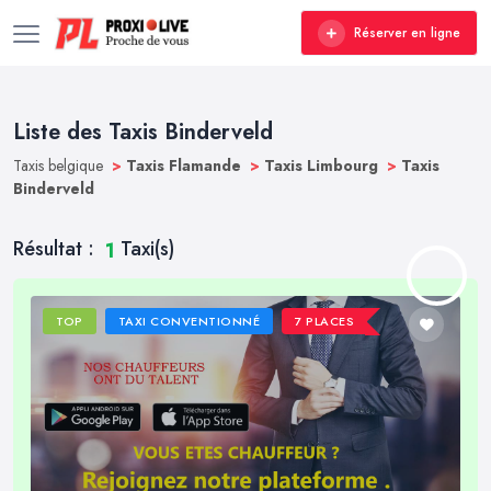
Réserver en ligne
Liste des Taxis Binderveld
Taxis belgique
>
Taxis Flamande
>
Taxis Limbourg
>
Taxis
Binderveld
Résultat :
Taxi(s)
1
TOP
TAXI CONVENTIONNÉ
7 PLACES