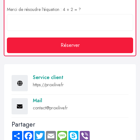
Merci de résoudre l'équation : 4 + 2 = ?
Réserver
Service client
https://proxilive.fr
Mail
contact@proxilive.fr
Partager
Share
Facebook
Twitter
Email
Message
Skype
Viber