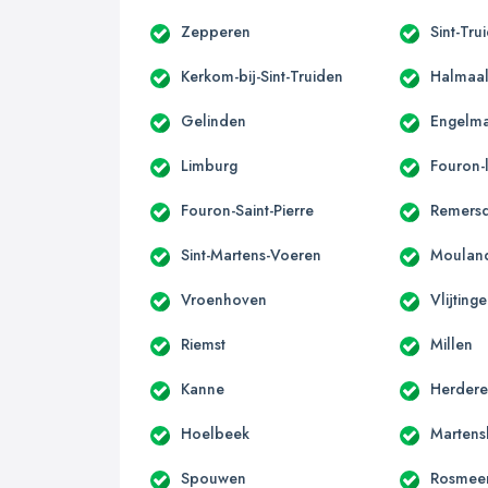
Zepperen
Sint-Tru
Kerkom-bij-Sint-Truiden
Halmaa
Gelinden
Engelm
Limburg
Fouron-
Fouron-Saint-Pierre
Remers
Sint-Martens-Voeren
Moulan
Vroenhoven
Vlijting
Riemst
Millen
Kanne
Herder
Hoelbeek
Martens
Spouwen
Rosmee