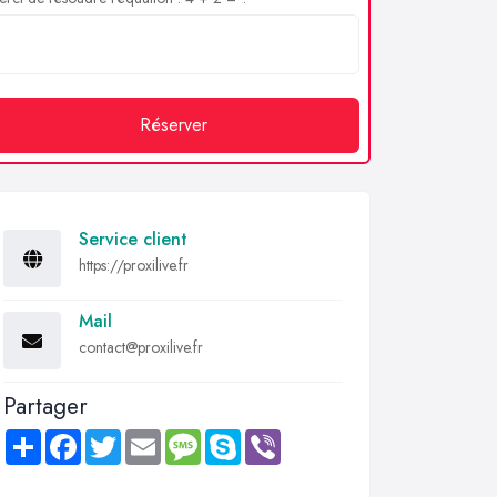
Réserver
Service client
https://proxilive.fr
Mail
contact@proxilive.fr
Partager
Share
Facebook
Twitter
Email
Message
Skype
Viber