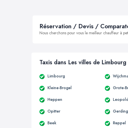
Réservation / Devis / Comparate
Nous cherchons pour vous le meilleur chauffeur à peti
Taxis dans Les villes de Limbourg
Limbourg
Wijchm
Kleine-Brogel
Grote-B
Heppen
Leopol
Opitter
Gerdin
Beek
Reppel