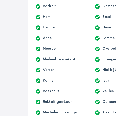
Bocholt
Oostha
Ham
Eksel
Hechtel
Hamont
Achel
Lommel
Neerpelt
Overpel
Mielen-boven-Aalst
Buvinge
Vorsen
Niel-bij
Kortijs
Jeuk
Boekhout
Veulen
Rukkelingen-Loon
Opheer
Mechelen-Bovelingen
Klein-G