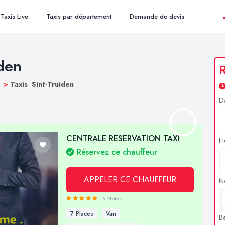
Taxis Live
Taxis par département
Demande de devis
iden
R
g
>
Taxis Sint-Truiden
D
CENTRALE RESERVATION TAXI
H
Réservez ce chauffeur
APPELER CE CHAUFFEUR
N
5 Notes
7 Places
Van
B