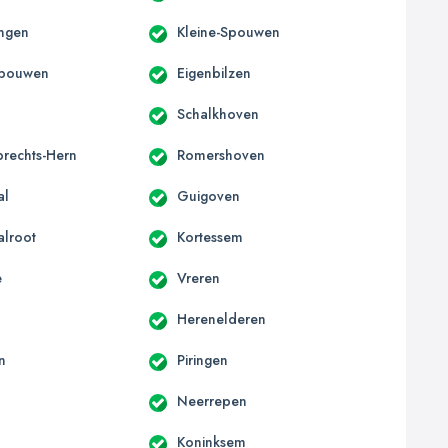
ngen
Kleine-Spouwen
Spouwen
Eigenbilzen
Schalkhoven
brechts-Hern
Romershoven
al
Guigoven
alroot
Kortessem
e
Vreren
Herenelderen
n
Piringen
Neerrepen
Koninksem