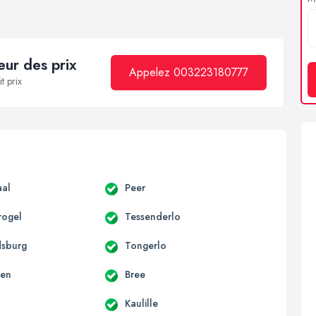
ur des prix
Appelez 003223180777
t prix
aal
Peer
rogel
Tessenderlo
dsburg
Tongerlo
gen
Bree
Kaulille