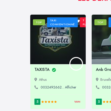
TAXI
7
TOP
TOP
CONVENTIONNÉ
PLACES
TAXISTA
Anb Gr
Athus
Bruxell
0032492662... Afficher
00324
5
5
VAN