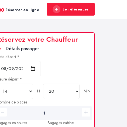
Se référencer
Réserver en ligne
éservez votre Chauffeur
Détails passager
ate départ *
eure départ *
H
MIN
ombre de places
agages en soutes
Bagages cabine