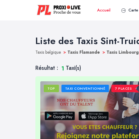
Accueil
Carte 
Liste des Taxis Sint-Tru
Taxis belgique
>
Taxis Flamande
>
Taxis Limbour
Résultat :
Taxi(s)
1
TOP
TAXI CONVENTIONNÉ
7 PLACES