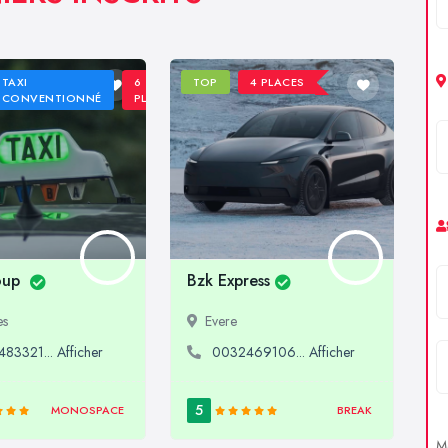
TAXI
6
TOP
4 PLACES
CONVENTIONNÉ
PLACES
oup
Bzk Express
es
Evere
83321... Afficher
0032469106... Afficher
5
MONOSPACE
BREAK
Me