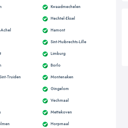
m
Kwaadmechelen
Hechtel-Eksel
-Achel
Hamont
Sint-Huibrechts-Lille
t
Limburg
n
Borlo
-Sint-Truiden
Montenaken
Gingelom
Vechmaal
s
Mettekoven
elmen
Horpmaal