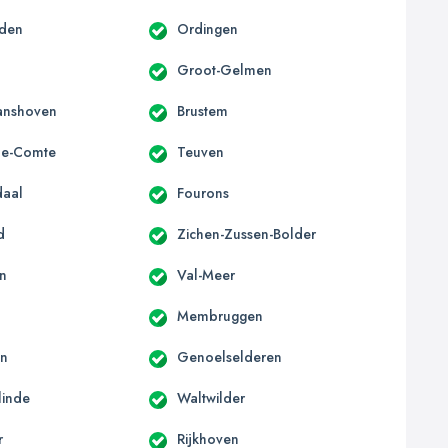
iden
Ordingen
l
Groot-Gelmen
anshoven
Brustem
le-Comte
Teuven
daal
Fourons
d
Zichen-Zussen-Bolder
en
Val-Meer
Membruggen
en
Genoelselderen
linde
Waltwilder
r
Rijkhoven