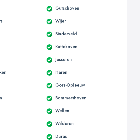
Gutschoven
rs
Wijer
Binderveld
Kuttekoven
Jesseren
ken
Haren
Gors-Opleeuw
n
Bommershoven
Wellen
Wilderen
Duras