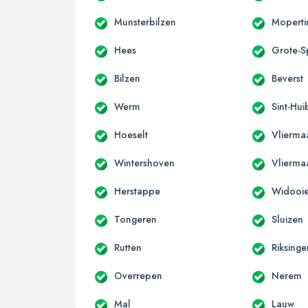
Munsterbilzen
Moperti
Hees
Grote-
Bilzen
Beverst
Werm
Sint-Hui
Hoeselt
Vlierma
Wintershoven
Vlierma
Herstappe
Widooi
Tongeren
Sluizen
Rutten
Riksinge
Overrepen
Nerem
Mal
Lauw