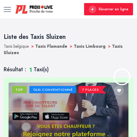
Réserver en ligne
Liste des Taxis Sluizen
Taxis belgique
>
Taxis Flamande
>
Taxis Limbourg
>
Taxis
Sluizen
Résultat :
Taxi(s)
1
TOP
TAXI CONVENTIONNÉ
7 PLACES