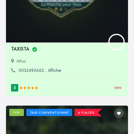
TAXISTA
Athus
0032492662... Afficher
5
VAN
TOP
TAXI CONVENTIONNÉ
6 PLACES