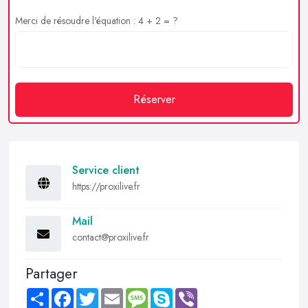
Merci de résoudre l'équation : 4 + 2 = ?
Réserver
Service client
https://proxilive.fr
Mail
contact@proxilive.fr
Partager
Share
Facebook
Twitter
Email
Message
Skype
Viber