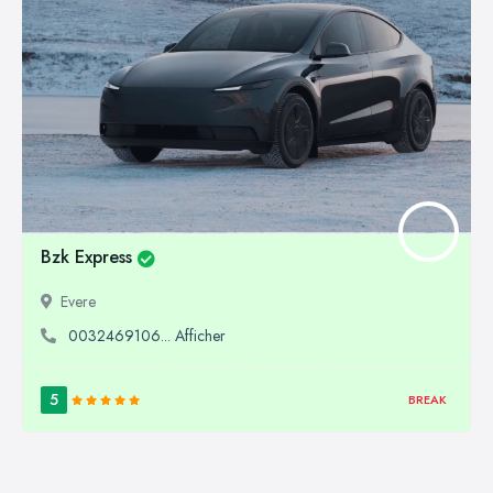
Bzk Express
Evere
0032469106... Afficher
5
BREAK