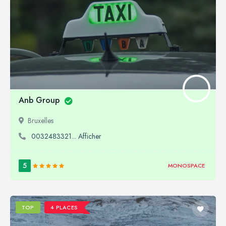
Anb Group
Bruxelles
0032483321... Afficher
5
MONOSPACE
TOP
4 PLACES