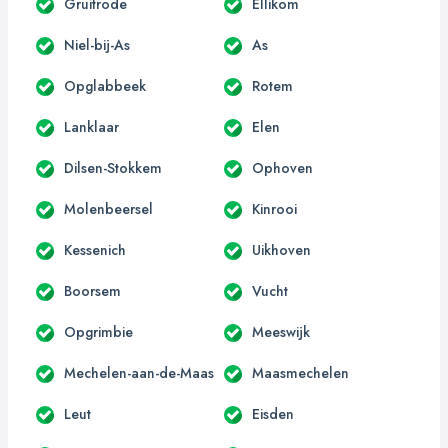
Gruitrode
Ellikom
Niel-bij-As
As
Opglabbeek
Rotem
Lanklaar
Elen
Dilsen-Stokkem
Ophoven
Molenbeersel
Kinrooi
Kessenich
Uikhoven
Boorsem
Vucht
Opgrimbie
Meeswijk
Mechelen-aan-de-Maas
Maasmechelen
Leut
Eisden